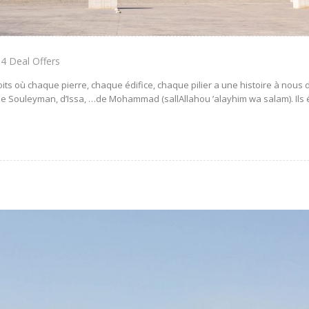
4 Deal Offers
s où chaque pierre, chaque édifice, chaque pilier a une histoire à nous d
e Souleyman, d’Issa, …de Mohammad (sallAllahou ’alayhim wa salam). Ils ét