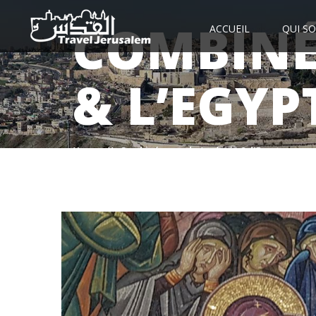
COMBINÉ
ACCUEIL
QUI S
& L’EGYP
Home
//
Combinés avec la Jordanie & l’Egypte